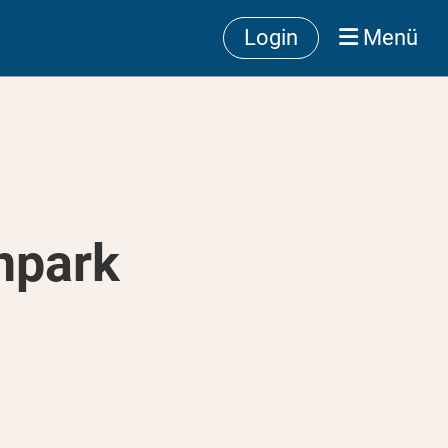
Login
Menü
npark